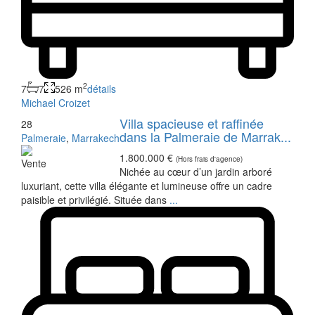
2
7
7
526 m
détails
Michael Croizet
Villa spacieuse et raffinée
28
dans la Palmeraie de Marrak...
Palmeraie
,
Marrakech
1.800.000 €
(Hors frais d'agence)
Vente
Nichée au cœur d’un jardin arboré
luxuriant, cette villa élégante et lumineuse offre un cadre
paisible et privilégié. Située dans
...