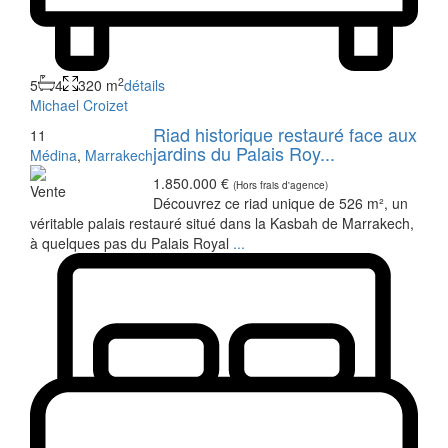
2
5
4
320 m
détails
Michael Croizet
Riad historique restauré face aux
11
jardins du Palais Roy...
Médina
,
Marrakech
1.850.000 €
(Hors frais d'agence)
Vente
Découvrez ce riad unique de 526 m², un
véritable palais restauré situé dans la Kasbah de Marrakech,
à quelques pas du Palais Royal
...