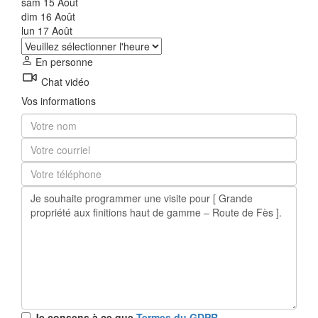
sam
15
Août
dim
16
Août
lun
17
Août
En personne
Chat vidéo
Vos informations
Je consens à ce que
Termes du GDPR